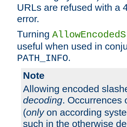
URLs are refused with a 
error.
Turning
AllowEncodedS
useful when used in conju
.
PATH_INFO
Note
Allowing encoded slas
decoding
. Occurrences 
(
only
on according system
such in the otherwise d