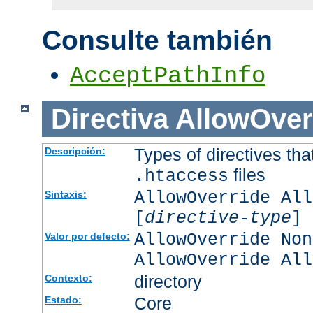
Consulte también
AcceptPathInfo
Directiva
AllowOver
Types of directives tha
Descripción:
files
.htaccess
AllowOverride All
Sintaxis:
[
directive-type
] 
AllowOverride Non
Valor por defecto:
AllowOverride All
directory
Contexto:
Core
Estado: