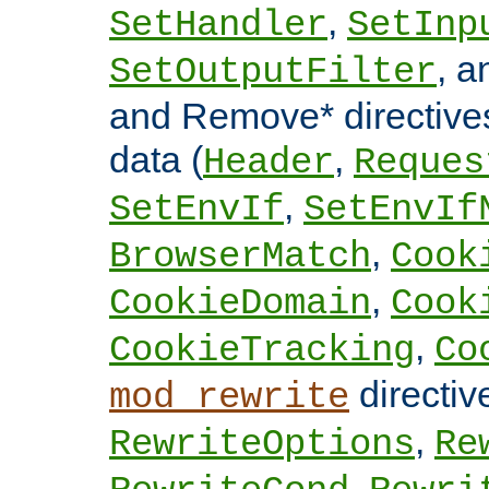
,
SetHandler
SetInp
, 
SetOutputFilter
and Remove* directive
data (
,
Header
Reques
,
SetEnvIf
SetEnvIf
,
BrowserMatch
Cook
,
CookieDomain
Cook
,
CookieTracking
Co
directi
mod_rewrite
,
RewriteOptions
Re
,