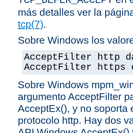
TCP_DEFER_ACCEPT
más detalles ver la pági
tcp(7)
.
Sobre Windows los valore
AcceptFilter http d
AcceptFilter https 
Sobre Windows mpm_winnt
argumento AcceptFilter p
AcceptEx(), y no soporta e
protocolo http. Hay dos va
API Windows AcceptEx() 