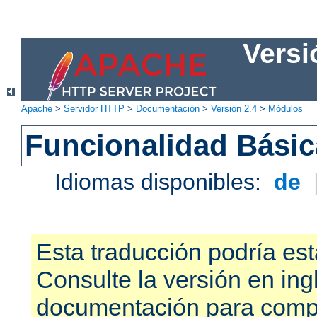
Versi
Apache
>
Servidor HTTP
>
Documentación
>
Versión 2.4
>
Módulos
Funcionalidad Bási
Idiomas disponibles:
de
Esta traducción podría est
Consulte la versión en ing
documentación para compr