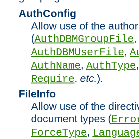
AuthConfig
Allow use of the author
(
,
AuthDBMGroupFile
,
AuthDBMUserFile
A
,
AuthName
AuthType
,
etc.
).
Require
FileInfo
Allow use of the directi
document types (
Erro
,
ForceType
Languag