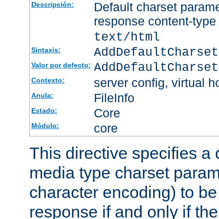
Default charset param
Descripción:
response content-type
text/html
AddDefaultCharset
Sintaxis:
AddDefaultCharset
Valor por defecto:
server config, virtual h
Contexto:
FileInfo
Anula:
Core
Estado:
core
Módulo:
This directive specifies a 
media type charset param
character encoding) to be
response if and only if th