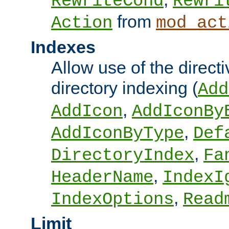
RewriteCond
Rewri
from
Action
mod_act
Indexes
Allow use of the directi
directory indexing (
Add
,
AddIcon
AddIconBy
,
AddIconByType
Def
,
DirectoryIndex
Fa
,
HeaderName
IndexI
,
IndexOptions
Read
Limit