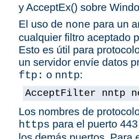
y AcceptEx() sobre Wind
El uso de
para un a
none
cualquier filtro aceptado 
Esto es útil para protoco
un servidor envíe datos p
o
:
ftp:
nntp
AcceptFilter nntp n
Los nombres de protocolo
para el puerto 443
https
los demás puertos. Para e