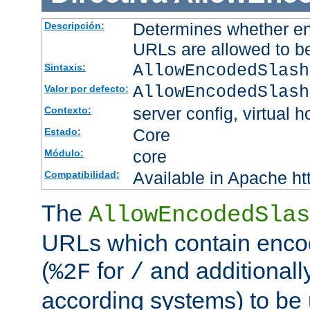
Determines whether en
Descripción:
URLs are allowed to b
AllowEncodedSlash
Sintaxis:
AllowEncodedSlash
Valor por defecto:
server config, virtual h
Contexto:
Core
Estado:
core
Módulo:
Available in Apache ht
Compatibilidad:
The
AllowEncodedSlas
URLs which contain enco
(
for
and additionall
%2F
/
according systems) to be