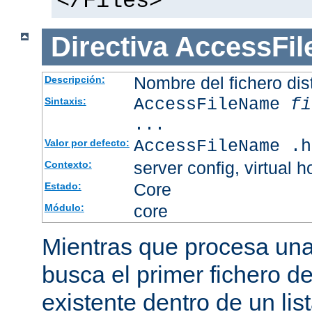
</Files>
Directiva
AccessFi
Nombre del fichero dis
Descripción:
AccessFileName
fi
Sintaxis:
...
AccessFileName .h
Valor por defecto:
server config, virtual h
Contexto:
Core
Estado:
core
Módulo:
Mientras que procesa una 
busca el primer fichero d
existente dentro de un li