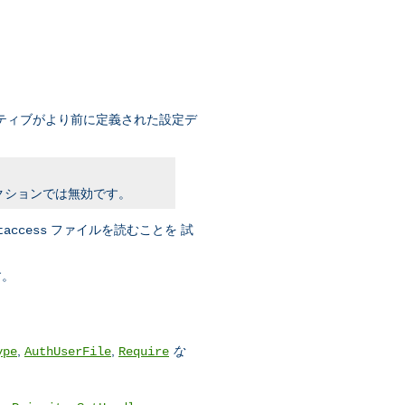
ティブがより前に定義された設定デ
クションでは無効です。
ファイルを読むことを 試
taccess
す。
,
,
な
ype
AuthUserFile
Require