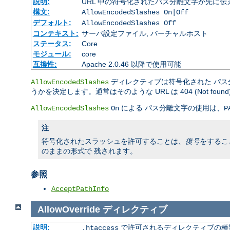
説明:
URL 中の符号化されたパス分離文字が先に
構文:
AllowEncodedSlashes On|Off
デフォルト:
AllowEncodedSlashes Off
コンテキスト:
サーバ設定ファイル, バーチャルホスト
ステータス:
Core
モジュール:
core
互換性:
Apache 2.0.46 以降で使用可能
ディレクティブは符号化された パス分
AllowEncodedSlashes
うかを決定します。通常はそのような URL は 404 (Not fou
による パス分離文字の使用は、
AllowEncodedSlashes
On
P
注
符号化されたスラッシュを許可することは、
復号
をするこ
のままの形式で 残されます。
参照
AcceptPathInfo
AllowOverride
ディレクティブ
説明:
で許可されるディレクティブの種
.htaccess