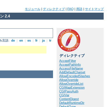
モジュール
|
ディレクティブ
|
FAQ
|
用語
|
サイトマップ
 2.4
み言語:
de
|
en
|
es
|
fr
|
ja
|
tr
ディレクティブ
AcceptFilter
AcceptPathInfo
AccessFileName
AddDefaultCharset
AllowEncodedSlashes
AllowOverride
AllowOverrideList
CGIMapExtension
CGIPassAuth
CGIVar
ContentDigest
DefaultRuntimeDir
DefaultType