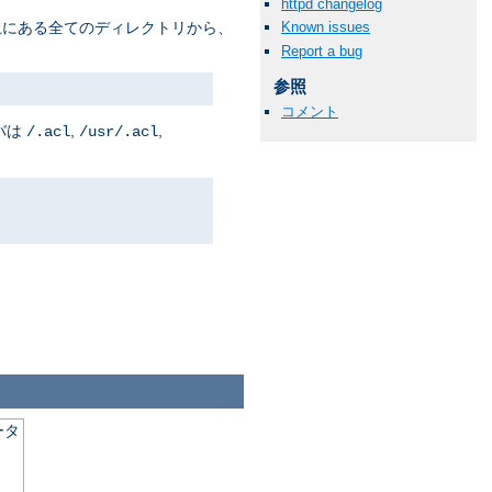
httpd changelog
Known issues
上にある全てのディレクトリから、
Report a bug
参照
コメント
バは
,
,
/.acl
/usr/.acl
ータ