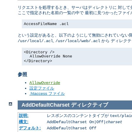
リクエストを処理するとき、サーバはディレクトリに 対して
ここで指定された名前の一覧の中で 最初に見つかったファイ
AccessFileName .acl
という設定があると、以下のようにして無効にされていない限
,
から ディレク
/usr/local/.acl
/usr/local/web/.acl
<Directory />
AllowOverride None
</Directory>
参照
AllowOverride
設定ファイル
.htaccess ファイル
AddDefaultCharset
ディレクティブ
説明:
レスポンスのコンテントタイプが
text/plai
構文:
AddDefaultCharset On|Off|
charset
デフォルト:
AddDefaultCharset Off