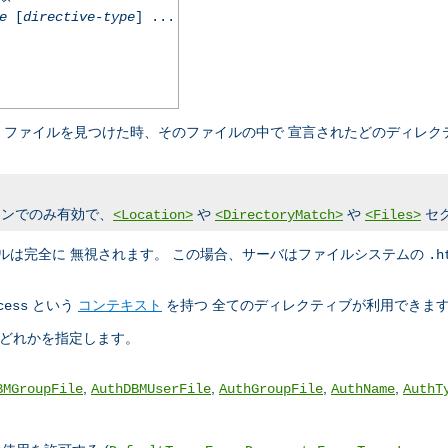
e
[
directive-type
] ...
ファイルを見つけた時、そのファイルの中で 宣言されたどのディレク
ンでのみ有効で、
や
や
セ
<Location>
<DirectoryMatch>
<Files>
ルは完全に 無視されます。 この場合、サーバはファイルシステムの
.h
という
コンテキスト
を持つ 全てのディレクティブが利用できま
cess
のどれかを指定します。
,
,
,
,
BMGroupFile
AuthDBMUserFile
AuthGroupFile
AuthName
AuthT