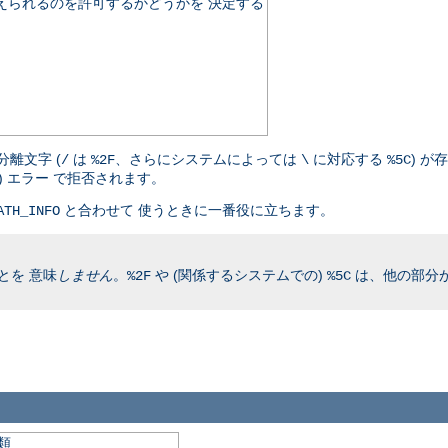
伝えられるのを許可するかどうかを 決定する
離文字 (
は
、さらにシステムによっては
に対応する
) が
/
%2F
\
%5C
nd) エラー で拒否されます。
と合わせて 使うときに一番役に立ちます。
ATH_INFO
とを 意味
しません
。
や (関係するシステムでの)
は、他の部分が
%2F
%5C
類