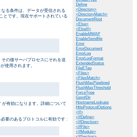
Define
<Directory>
提となる条件は、データが受信される
<DirectoryMatch>
うことです。現在サポートされている
DocumentRoot
<Else>
<ElseIf>
EnableMMAP
EnableSendfile
Error
ErrorDocument
ErrorLog
ErrorLogFormat
ると、 その後サーバプロセスにそれを送
ExtendedStatus
が使用されます。
FileETag
<Files>
<FilesMatch>
FlushMaxPipelined
FlushMaxThreshold
ForceType
GprofDir
HostnameLookups
が有効になります。詳細について
T
HttpProtocolOptions
<If>
<IfDefine>
必要のあるプロトコルに有効です :
<IfDirective>
<IfFile>
<IfModule>
<IfSection>