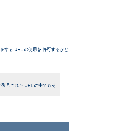
存在する URL の使用を 許可するかど
復号された URL の中でもそ