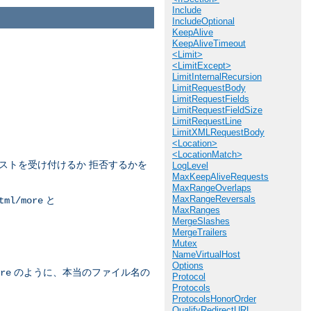
Include
IncludeOptional
KeepAlive
KeepAliveTimeout
<Limit>
<LimitExcept>
LimitInternalRecursion
LimitRequestBody
LimitRequestFields
LimitRequestFieldSize
LimitRequestLine
LimitXMLRequestBody
<Location>
<LocationMatch>
ストを受け付けるか 拒否するかを
LogLevel
MaxKeepAliveRequests
MaxRangeOverlaps
MaxRangeReversals
と
tml/more
MaxRanges
MergeSlashes
MergeTrailers
Mutex
NameVirtualHost
Options
のように、本当のファイル名の
re
Protocol
Protocols
ProtocolsHonorOrder
QualifyRedirectURL