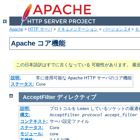
Apache
>
HTTP サーバ
>
ドキュメンテーション
>
バージョン 2.4
>
モ
Apache コア機能
この日本語訳はすでに古くなっている 可能性があります。 最
説明:
常に使用可能な Apache HTTP サーバのコア機能
ステータス:
Core
AcceptFilter
ディレクティブ
説明:
プロトコルを Listen しているソケットの最
構文:
AcceptFilter
protocol
accept_filter
コンテキスト:
サーバ設定ファイル
ステータス:
Core
モジュール:
core
互換性:
2.1.5 以降