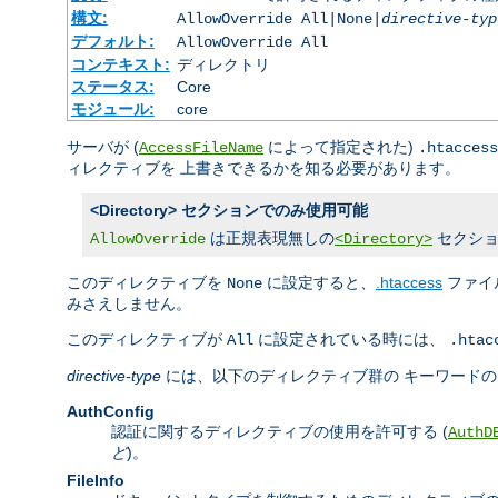
構文:
AllowOverride All|None|
directive-typ
デフォルト:
AllowOverride All
コンテキスト:
ディレクトリ
ステータス:
Core
モジュール:
core
サーバが (
によって指定された)
AccessFileName
.htaccess
ィレクティブを 上書きできるかを知る必要があります。
<Directory> セクションでのみ使用可能
は正規表現無しの
セクショ
AllowOverride
<Directory>
このディレクティブを
に設定すると、
.htaccess
ファイ
None
みさえしません。
このディレクティブが
に設定されている時には、
All
.htac
directive-type
には、以下のディレクティブ群の キーワード
AuthConfig
認証に関するディレクティブの使用を許可する (
AuthD
ど
)。
FileInfo