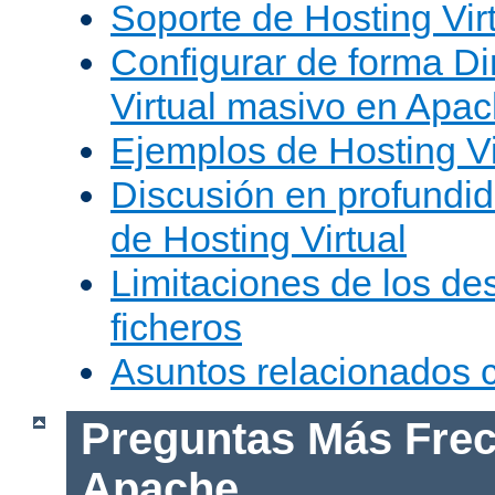
Soporte de Hosting Vir
Configurar de forma Di
Virtual masivo en Apa
Ejemplos de Hosting Vi
Discusión en profundid
de Hosting Virtual
Limitaciones de los de
ficheros
Asuntos relacionados
Preguntas Más Frec
Apache