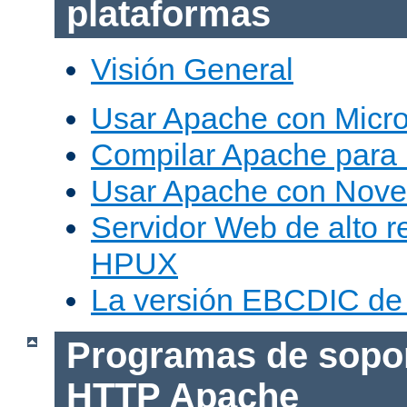
plataformas
Visión General
Usar Apache con Micr
Compilar Apache para
Usar Apache con Nove
Servidor Web de alto r
HPUX
La versión EBCDIC de
Programas de sopor
HTTP Apache