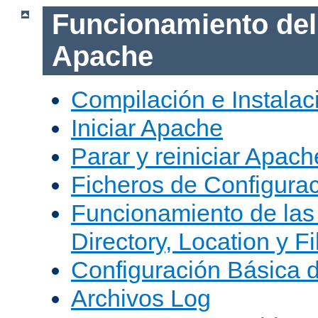
Funcionamiento del
Apache
Compilación e Instala
Iniciar Apache
Parar y reiniciar Apach
Ficheros de Configura
Funcionamiento de las
Directory, Location y Fi
Configuración Básica 
Archivos Log