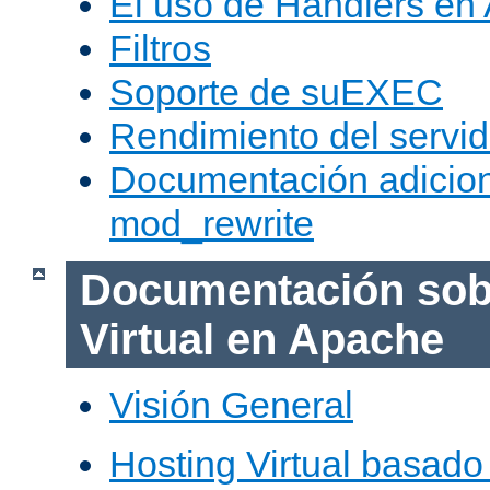
El uso de Handlers en
Filtros
Soporte de suEXEC
Rendimiento del servid
Documentación adicion
mod_rewrite
Documentación sob
Virtual en Apache
Visión General
Hosting Virtual basad