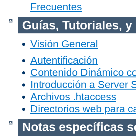
Frecuentes
Guías, Tutoriales, 
Visión General
Autentificación
Contenido Dinámico c
Introducción a Server 
Archivos .htaccess
Directorios web para c
Notas específicas s