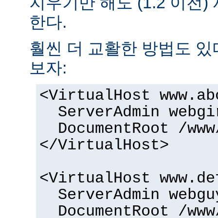
지우기만 해도 (1.2 이전
한다.
훨씬 더 교활한 방법도 있
보자:
<VirtualHost www.ab
ServerAdmin webgi
DocumentRoot /www
</VirtualHost>
<VirtualHost www.de
ServerAdmin webgu
DocumentRoot /www